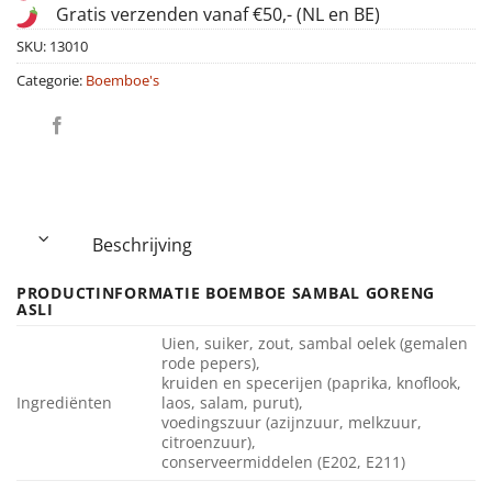
Gratis verzenden vanaf €50,- (NL en BE)
SKU:
13010
Categorie:
Boemboe's
Beschrijving
PRODUCTINFORMATIE BOEMBOE SAMBAL GORENG
ASLI
Uien, suiker, zout, sambal oelek (gemalen
rode pepers),
kruiden en specerijen (paprika, knoflook,
Ingrediënten
laos, salam, purut),
voedingszuur (azijnzuur, melkzuur,
citroenzuur),
conserveermiddelen (E202, E211)