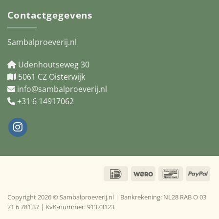
Contactgegevens
Sambalproeverij.nl
Udenhoutseweg 30
5061 CZ Oisterwijk
info@sambalproeverij.nl
+31 6 14917062
IDeal
Wero
Bancontact
Pay
Copyright 2026 © Sambalproeverij.nl | Bankrekening: NL28 RAB O 03
71 6 781 37 | KvK-nummer: 91373123