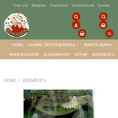
Ga
Over ons
Recepten
Franchisers
Grootverbruik
Contact
naar
inhoud
HOME
SAMBAL SPECERIJENBERG
WANITA DJAWA
RIMBOESAUZEN
LEKKERBEKKIE
KETJAP
BOEMBOE’S
HOME
/
BOEMBOE'S