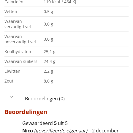
Calorieën
110 Kcal / 464 KJ
Vetten
0,5 g
Waarvan
0,0 g
verzadigd vet
Waarvan
0,0 g
onverzadigd vet
Koolhydraten
25,1 g
Waarvan suikers
24,4 g
Eiwitten
2,2 g
Zout
8,0 g
Beoordelingen (0)
Beoordelingen
Gewaardeerd
5
uit 5
Nico
(geverifieerde eigenaar)
–
2 december