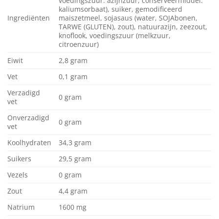
voedingszuur: azijnzuur, conserveermiddel:
kaliumsorbaat), suiker, gemodificeerd
Ingrediënten
maiszetmeel, sojasaus (water, SOJAbonen,
TARWE (GLUTEN), zout), natuurazijn, zeezout,
knoflook, voedingszuur (melkzuur,
citroenzuur)
Eiwit
2,8 gram
Vet
0,1 gram
Verzadigd
0 gram
vet
Onverzadigd
0 gram
vet
Koolhydraten
34,3 gram
Suikers
29,5 gram
Vezels
0 gram
Zout
4,4 gram
Natrium
1600 mg